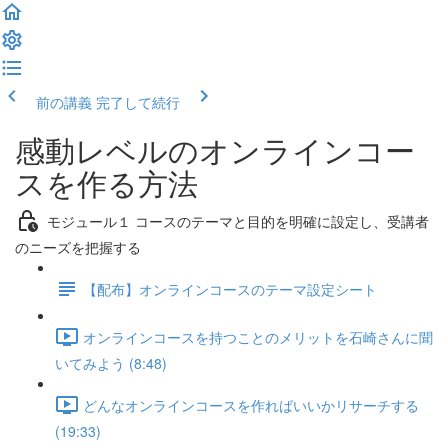
前の講義
完了して続行
感動レベルのオンラインコー
スを作る方法
モジュール１ コースのテーマと目的を明確に設定し、受講者
のニーズを把握する
【配布】オンラインコースのテーマ設定シート
オンラインコースを持つことのメリットを石崎さんに聞
いてみよう (8:48)
どんなオンラインコースを作ればいいかリサーチする
(19:33)