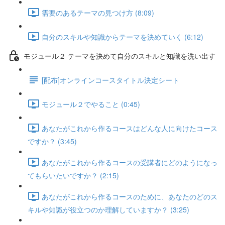
需要のあるテーマの見つけ方 (8:09)
自分のスキルや知識からテーマを決めていく (6:12)
モジュール２ テーマを決めて自分のスキルと知識を洗い出す
[配布]オンラインコースタイトル決定シート
モジュール２でやること (0:45)
あなたがこれから作るコースはどんな人に向けたコース
ですか？ (3:45)
あなたがこれから作るコースの受講者にどのようになっ
てもらいたいですか？ (2:15)
あなたがこれから作るコースのために、あなたのどのス
キルや知識が役立つのか理解していますか？ (3:25)