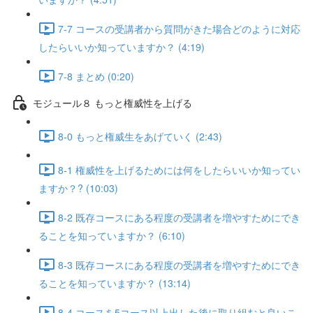
7-7 コースの受講者から質問がきた場合どのように対応
したらいいか知っていますか？ (4:19)
7-8 まとめ (0:20)
モジュール８ もっと権威性を上げる
8-0 もっと権威生をあげていく (2:43)
8-1 権威性を上げるためには何をしたらいいか知ってい
ますか？? (10:03)
8-2 既存コースにある程度の受講者を増やすためにでき
ることを知っていますか？ (6:10)
8-3 既存コースにある程度の受講者を増やすためにでき
ることを知っていますか？ (13:14)
8-4 コースを5コース以上出した後に取り組むと良いこ