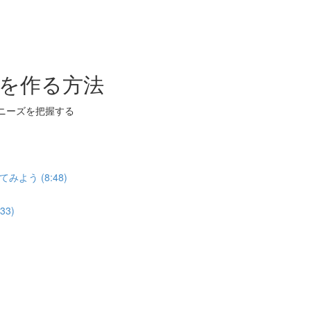
を作る方法
ニーズを把握する
う (8:48)
3)