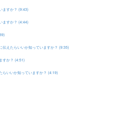
すか？ (9:43)
すか？ (4:44)
9)
に伝えたらいいか知っていますか？ (9:35)
か？ (4:51)
らいいか知っていますか？ (4:19)