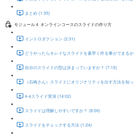
まとめ (1:35)
モジュール４ オンラインコースのスライドの作り方
イントロダクション (2:31)
どうやったらキレイなスライドを素早く作る事ができるか知っ
自分のスライドの型は決まっていますか？ (7:15)
（石崎さん）スライドにオリジナリティを出す方法を知っていま
4-4スライド実演 (14:02)
スライドは理解しやすいですか？ (8:00)
スライドをチェックする方法 (1:24)