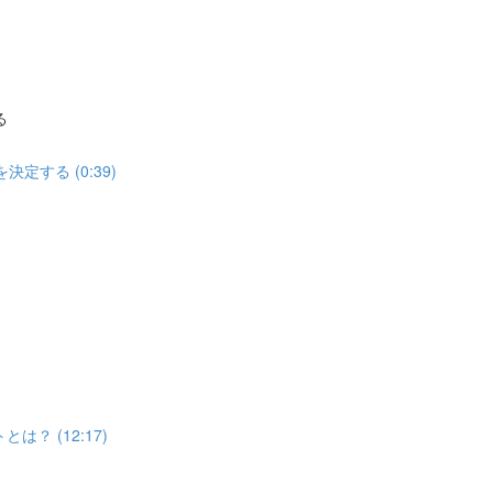
る
定する (0:39)
？ (12:17)